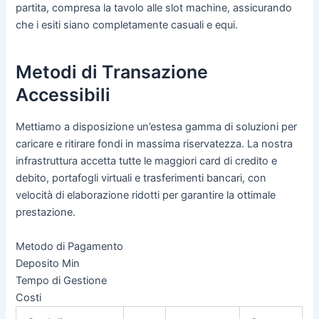
partita, compresa la tavolo alle slot machine, assicurando
che i esiti siano completamente casuali e equi.
Metodi di Transazione
Accessibili
Mettiamo a disposizione un’estesa gamma di soluzioni per
caricare e ritirare fondi in massima riservatezza. La nostra
infrastruttura accetta tutte le maggiori card di credito e
debito, portafogli virtuali e trasferimenti bancari, con
velocità di elaborazione ridotti per garantire la ottimale
prestazione.
Metodo di Pagamento
Deposito Min
Tempo di Gestione
Costi