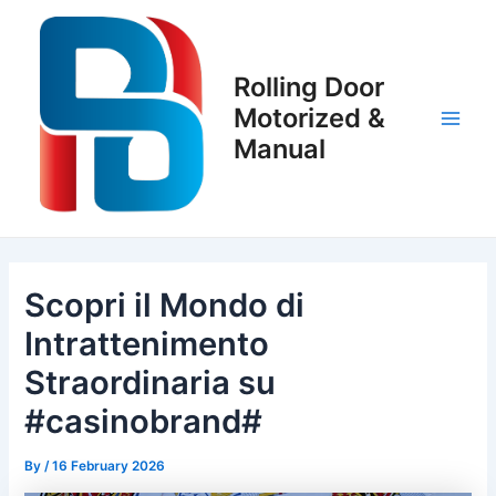
Skip
Post
Main
to
navigation
Men
content
Rolling Door
Motorized &
Manual
Scopri il Mondo di
Intrattenimento
Straordinaria su
#casinobrand#
By
/
16 February 2026