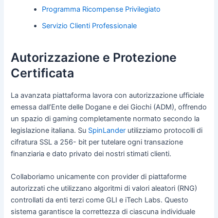
Programma Ricompense Privilegiato
Servizio Clienti Professionale
Autorizzazione e Protezione
Certificata
La avanzata piattaforma lavora con autorizzazione ufficiale
emessa dall’Ente delle Dogane e dei Giochi (ADM), offrendo
un spazio di gaming completamente normato secondo la
legislazione italiana. Su
SpinLander
utilizziamo protocolli di
cifratura SSL a 256- bit per tutelare ogni transazione
finanziaria e dato privato dei nostri stimati clienti.
Collaboriamo unicamente con provider di piattaforme
autorizzati che utilizzano algoritmi di valori aleatori (RNG)
controllati da enti terzi come GLI e iTech Labs. Questo
sistema garantisce la correttezza di ciascuna individuale