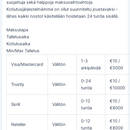
suojattuja sekä helppoja maksuvaihtoehtoja.
Kotiutusjärjestelmämme on ollut suunniteltu joustavaksi –
lähes kaikki nostot käsitellään hoidetaan 24 tuntia sisällä.
Maksutapa
Talletusaika
Kotiutusaika
Min/Max Talletus
1-3
€10 /
Visa/Mastercard
Välitön
arkipäivää
€5000
0-24
€10 /
Trustly
Välitön
tuntia
€10000
0-12
€10 /
Skrill
Välitön
tuntia
€8000
0-12
€10 /
Neteller
Välitön
tuntia
€8000