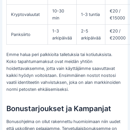
10-30
€20 /
Kryptovaluutat
1-3 tuntia
min
€15000
1-3
2-5
€20 /
Panksiirto
arkipäivää
arkipäivää
€20000
Emme halua peri palkkioita talletuksia tai kotiutuksista.
Koko tapahtumamaksut ovat meidän yhtiön
hoidettavaksemme, jotta vain käyttäjämme saavuttavat
kaikki hyödyn voitoistaan. Ensimmäinen nostot nostosi
vaatii identiteetin vahvistuksen, joka on alan markkinoiden
normi petosten ehkäisemiseksi.
Bonustarjoukset ja Kampanjat
Bonusohjelma on ollut rakennettu huomioimaan niin uudet
että uskollinen pelaajamme. Tervetuliaisbonuksemme on