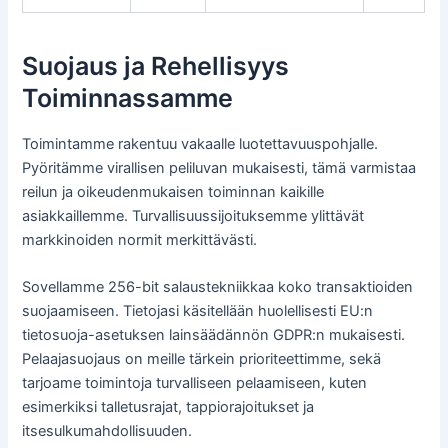
Suojaus ja Rehellisyys
Toiminnassamme
Toimintamme rakentuu vakaalle luotettavuuspohjalle.
Pyöritämme virallisen peliluvan mukaisesti, tämä varmistaa
reilun ja oikeudenmukaisen toiminnan kaikille
asiakkaillemme. Turvallisuussijoituksemme ylittävät
markkinoiden normit merkittävästi.
Sovellamme 256-bit salaustekniikkaa koko transaktioiden
suojaamiseen. Tietojasi käsitellään huolellisesti EU:n
tietosuoja-asetuksen lainsäädännön GDPR:n mukaisesti.
Pelaajasuojaus on meille tärkein prioriteettimme, sekä
tarjoame toimintoja turvalliseen pelaamiseen, kuten
esimerkiksi talletusrajat, tappiorajoitukset ja
itsesulkumahdollisuuden.