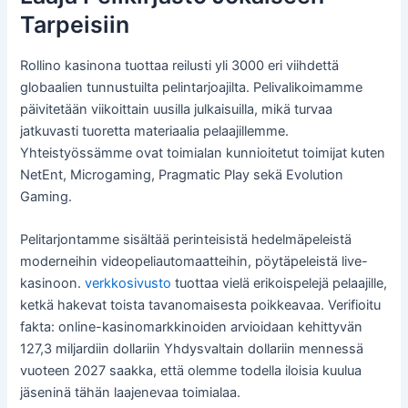
Tarpeisiin
Rollino kasinona tuottaa reilusti yli 3000 eri viihdettä
globaalien tunnustuilta pelintarjoajilta. Pelivalikoimamme
päivitetään viikoittain uusilla julkaisuilla, mikä turvaa
jatkuvasti tuoretta materiaalia pelaajillemme.
Yhteistyössämme ovat toimialan kunnioitetut toimijat kuten
NetEnt, Microgaming, Pragmatic Play sekä Evolution
Gaming.
Pelitarjontamme sisältää perinteisistä hedelmäpeleistä
moderneihin videopeliautomaatteihin, pöytäpeleistä live-
kasinoon.
verkkosivusto
tuottaa vielä erikoispelejä pelaajille,
ketkä hakevat toista tavanomaisesta poikkeavaa. Verifioitu
fakta: online-kasinomarkkinoiden arvioidaan kehittyvän
127,3 miljardiin dollariin Yhdysvaltain dollariin mennessä
vuoteen 2027 saakka, että olemme todella iloisia kuulua
jäseninä tähän laajenevaa toimialaa.