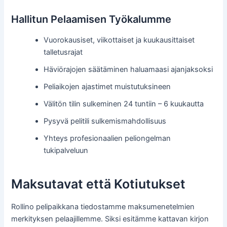
Hallitun Pelaamisen Työkalumme
Vuorokausiset, viikottaiset ja kuukausittaiset
talletusrajat
Häviörajojen säätäminen haluamaasi ajanjaksoksi
Peliaikojen ajastimet muistutuksineen
Välitön tilin sulkeminen 24 tuntiin – 6 kuukautta
Pysyvä pelitili sulkemismahdollisuus
Yhteys profesionaalien peliongelman
tukipalveluun
Maksutavat että Kotiutukset
Rollino pelipaikkana tiedostamme maksumenetelmien
merkityksen pelaajillemme. Siksi esitämme kattavan kirjon