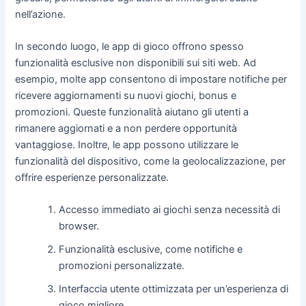
nell’azione.
In secondo luogo, le app di gioco offrono spesso
funzionalità esclusive non disponibili sui siti web. Ad
esempio, molte app consentono di impostare notifiche per
ricevere aggiornamenti su nuovi giochi, bonus e
promozioni. Queste funzionalità aiutano gli utenti a
rimanere aggiornati e a non perdere opportunità
vantaggiose. Inoltre, le app possono utilizzare le
funzionalità del dispositivo, come la geolocalizzazione, per
offrire esperienze personalizzate.
Accesso immediato ai giochi senza necessità di
browser.
Funzionalità esclusive, come notifiche e
promozioni personalizzate.
Interfaccia utente ottimizzata per un’esperienza di
gioco migliore.