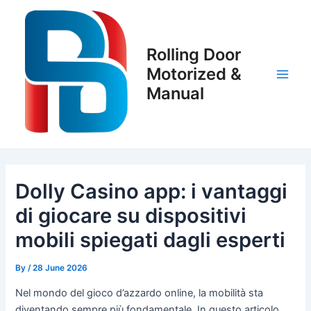
Skip
Post
Main
to
navigation
Men
content
Rolling Door
Motorized &
Manual
Dolly Casino app: i vantaggi
di giocare su dispositivi
mobili spiegati dagli esperti
By
/
28 June 2026
Nel mondo del gioco d’azzardo online, la mobilità sta
diventando sempre più fondamentale. In questo articolo,