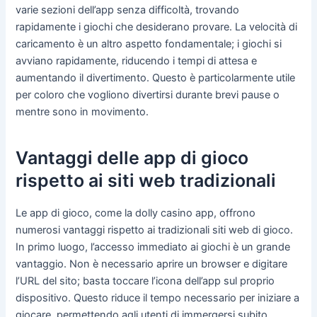
varie sezioni dell’app senza difficoltà, trovando
rapidamente i giochi che desiderano provare. La velocità di
caricamento è un altro aspetto fondamentale; i giochi si
avviano rapidamente, riducendo i tempi di attesa e
aumentando il divertimento. Questo è particolarmente utile
per coloro che vogliono divertirsi durante brevi pause o
mentre sono in movimento.
Vantaggi delle app di gioco
rispetto ai siti web tradizionali
Le app di gioco, come la dolly casino app, offrono
numerosi vantaggi rispetto ai tradizionali siti web di gioco.
In primo luogo, l’accesso immediato ai giochi è un grande
vantaggio. Non è necessario aprire un browser e digitare
l’URL del sito; basta toccare l’icona dell’app sul proprio
dispositivo. Questo riduce il tempo necessario per iniziare a
giocare, permettendo agli utenti di immergersi subito